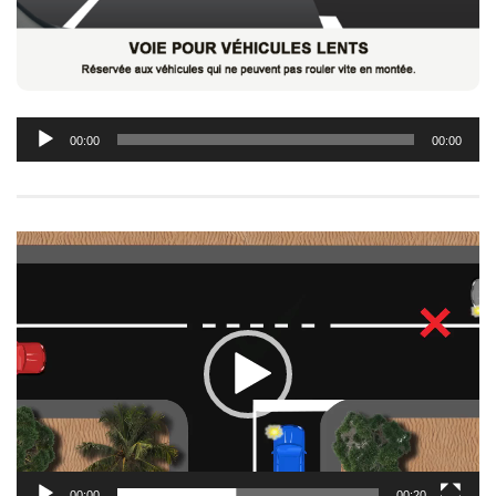
Lecteur
00:00
00:00
audio
Lecteur
vidéo
00:00
00:20