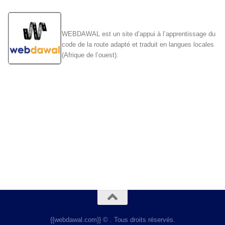
WEBDAWAL est un site d’appui à l’apprentissage du
code de la route adapté et traduit en langues locales
(Afrique de l’ouest).
{{webdawal.com}} © . Tous droits réservés.