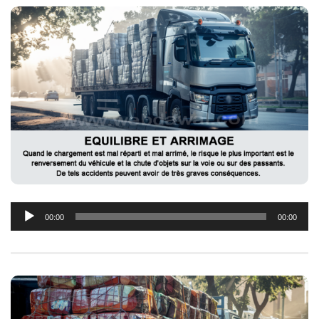
Lecteur
00:00
00:00
audio