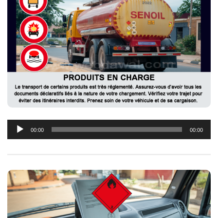
Lecteur
00:00
00:00
audio