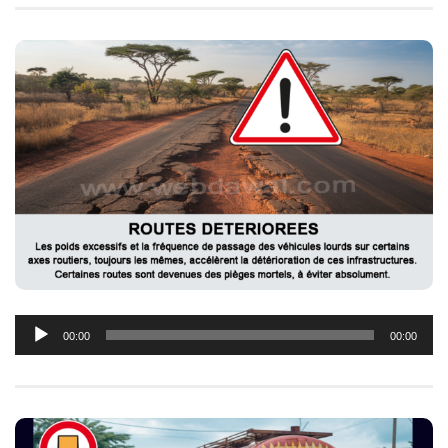
Lecteur
00:00
00:00
audio