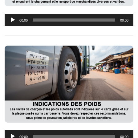
Lecteur
00:00
00:00
audio
Lecteur
00:00
00:00