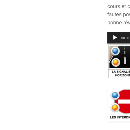
cours et 
fautes pos
bonne rév
Lecteur
00:00
audio