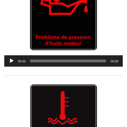
Lecteur
00:00
00:00
audio