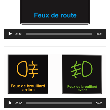
Lecteur
00:00
00:00
audio
Lecteur
00:00
00:00
audio