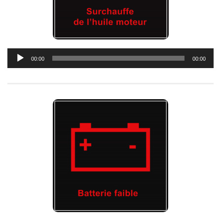
Lecteur
00:00
00:00
audio