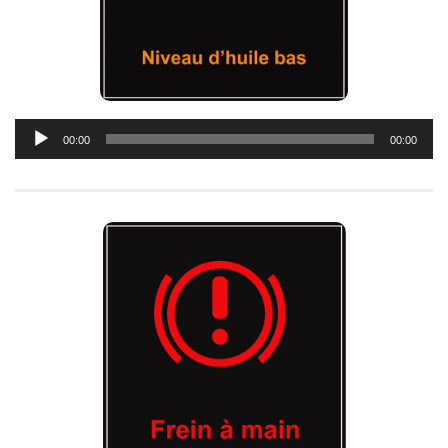
Lecteur
00:00
00:00
audio