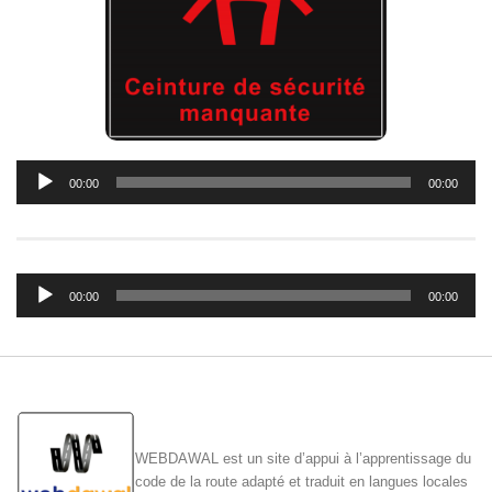
Lecteur
00:00
00:00
audio
Lecteur
00:00
00:00
audio
WEBDAWAL est un site d’appui à l’apprentissage du
code de la route adapté et traduit en langues locales