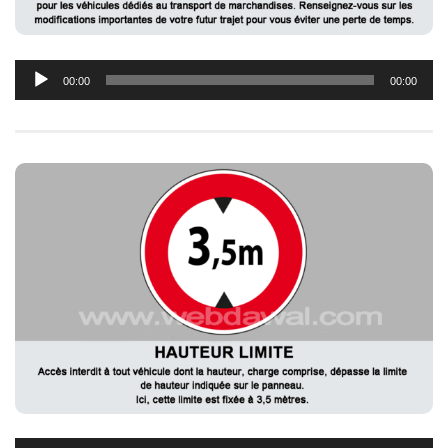
Lecteur
00:00
00:00
audio