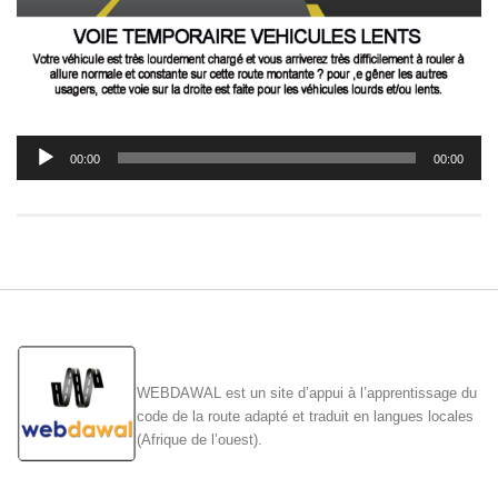
Lecteur
00:00
00:00
audio
WEBDAWAL est un site d’appui à l’apprentissage du
code de la route adapté et traduit en langues locales
(Afrique de l’ouest).