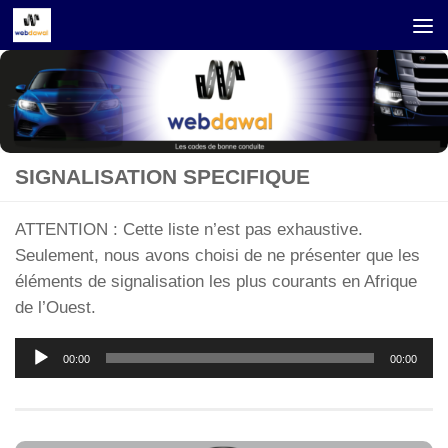
Skip to content
SIGNALISATION SPECIFIQUE
ATTENTION : Cette liste n’est pas exhaustive.
Seulement, nous avons choisi de ne présenter que les
éléments de signalisation les plus courants en Afrique
de l’Ouest.
Lecteur
00:00
00:00
audio